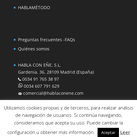
HABLAMÉTODO
Preguntas frecuentes -FAQs
Quiénes somos
HABLA CON EÑE, S.L.
Gardenia, 36, 28109 Madrid (España)
0034 91 765 38 97
0034 607 791 629
comercial@hablaconene.com
Utilizamos cookies propias y de terceros, para realizar análisis
de navegación de usuarios. Si continúa navegando,
consideramos que acepta su uso. Puede cambiar la
configuración u obtener más información.
Leer
Aceptar
© Habla con Eñe 2016
–
Términos y condiciones
–