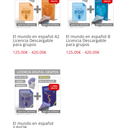
El mundo en español A2
El mundo en español B
Licencia Descargable
Licencia Descargable
para grupos
para grupos
Rango
Rango
125,00
€
-
420,00
€
125,00
€
-
420,00
€
de
de
precios:
precios:
desde
desde
125,00€
125,00€
hasta
hasta
420,00€
420,00€
El mundo en español
JUNIOR