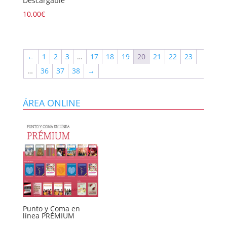
Descargable
10,00
€
←
1
2
3
…
17
18
19
20
21
22
23
…
36
37
38
→
ÁREA ONLINE
Punto y Coma en
línea PRÉMIUM