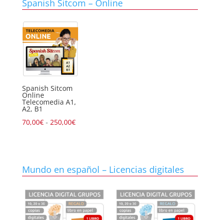
Spanish Sitcom – Online
Spanish Sitcom
Online
Telecomedia A1,
A2, B1
Rango
70,00
€
-
250,00
€
de
precios:
desde
Mundo en español – Licencias digitales
70,00€
hasta
250,00€