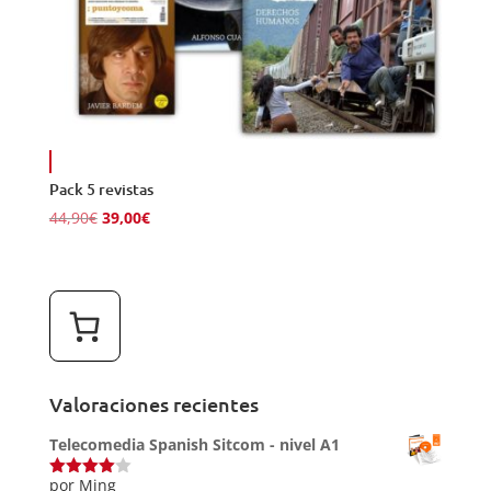
Pack 5 revistas
El
El
44,90
€
39,00
€
precio
precio
original
actual
era:
es:
44,90€.
39,00€.
Valoraciones recientes
Telecomedia Spanish Sitcom - nivel A1
por Ming
Valorado