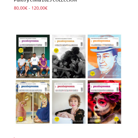
Rango
80,00
€
-
120,00
€
de
precios:
desde
80,00€
hasta
120,00€