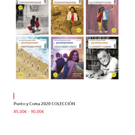
Punto y Coma 2020 COLECCIÓN
Rango
85,00
€
-
90,00
€
de
precios:
desde