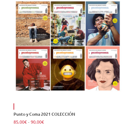
85,00€
hasta
90,00€
Punto y Coma 2021 COLECCIÓN
Rango
85,00
€
-
90,00
€
de