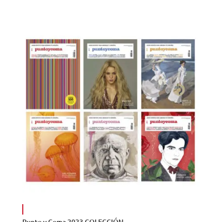
de
precios:
desde
80,00€
hasta
120,00€
Punto y Coma 2023 COLECCIÓN