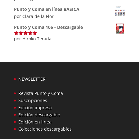
con
4
de
5
Punto y Coma en línea BÁSICA
por Clara de la Flor
Punto y Coma 105 - Descargable
por Hiroko Terada
Valorado
con
5
de 5
NEWSLETTER
Revista Punto y Coma
Suscripciones
Edición impresa
Edición descargable
Edición en línea
Colecciones descargables