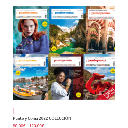
precios:
desde
85,00€
hasta
90,00€
Punto y Coma 2022 COLECCIÓN
Rango
80,00
€
-
120,00
€