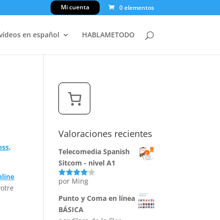
Mi cuenta
0 elementos
 vídeos en español
HABLAMETODO
Valoraciones recientes
ess
.
Telecomedia Spanish
Sitcom - nivel A1
line
por Ming
Valorado
otre
con
4
de
5
Punto y Coma en línea
BÁSICA