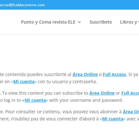
ercial@hablaconene.com
Punto y Coma revista ELE
Suscríbete
Libros y
este contenido puedes suscribirte al
Área Online
o
Full Access
. Si ya
rar en
«
Mi cuenta
«
con tu usuario y contraseña.
e. To view this content you can subscribe to
Área Online
or
Full Acc
o log in to
«
Mi cuenta
«
with your username and password.
vice. Pour consulter ce contenu, vous pouvez vous abonner à
Área On
ment, n’oubliez pas de vous connecter d’abord à
«
Mi cuenta
«
avec v