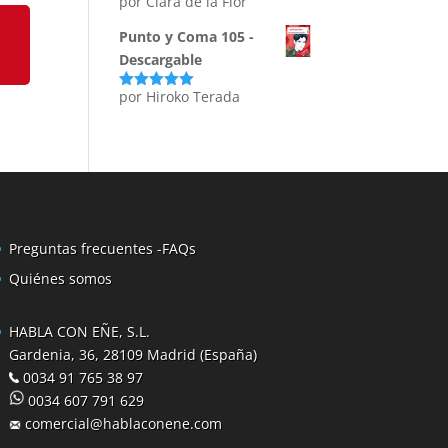
por Clara de la Flor
Punto y Coma 105 -
Descargable
por Hiroko Terada
Valorado
con
5
de 5
Preguntas frecuentes -FAQs
Quiénes somos
HABLA CON EÑE, S.L.
Gardenia, 36, 28109 Madrid (España)
0034 91 765 38 97
0034 607 791 629
comercial@hablaconene.com