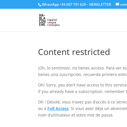
WhastApp
+34 607 791 629
–
NEWSLETTER
com
Content restricted
¡Oh, lo sentimos!, no tienes acceso. Para ver 
tienes una suscripción, recuerda primero ent
Oh! Sorry, you don’t have access to this servic
If you already have a subscription, remember t
Oh ! Désolé, vous n’avez pas d’accès à ce ser
ou à
Full Access
. Si vous avez déjà un abonne
nom d’utilisateur et votre mot de passe.