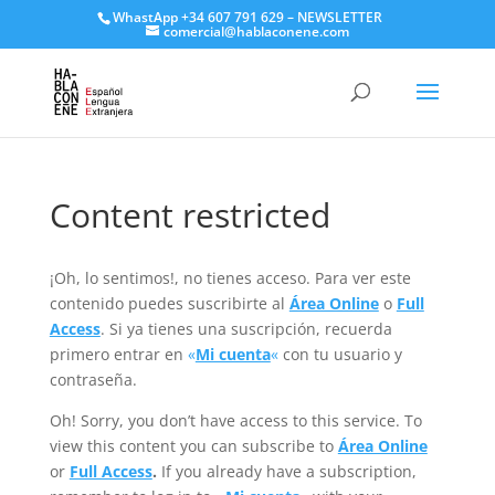
WhastApp
+34 607 791 629
–
NEWSLETTER
comercial@hablaconene.com
Content restricted
¡Oh, lo sentimos!, no tienes acceso. Para ver este
contenido puedes suscribirte al
Área Online
o
Full
Access
. Si ya tienes una suscripción, recuerda
primero entrar en
«
Mi cuenta
«
con tu usuario y
contraseña.
Oh! Sorry, you don’t have access to this service. To
view this content you can subscribe to
Área Online
or
Full Access
.
If you already have a subscription,