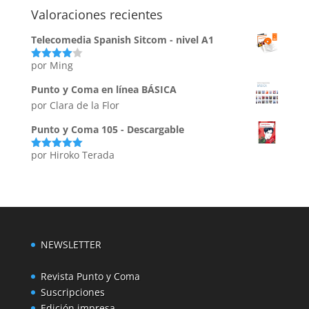
Valoraciones recientes
Telecomedia Spanish Sitcom - nivel A1
por Ming
Valorado
con
4
de
5
Punto y Coma en línea BÁSICA
por Clara de la Flor
Punto y Coma 105 - Descargable
por Hiroko Terada
Valorado
con
5
de 5
NEWSLETTER
Revista Punto y Coma
Suscripciones
Edición impresa