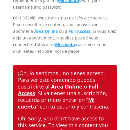
remember to log in to
«
Mi cuenta
«
with your
username and password.
Oh ! Désolé, vous n’avez pas d’accès à ce service.
Pour consulter ce contenu, vous pouvez vous
abonner à
Área Online
ou à
Full Access
. Si vous avez
déjà un abonnement, n’oubliez pas de vous
connecter d’abord à
«
Mi cuenta
«
avec votre nom
d’utilisateur et votre mot de passe.
¡Oh, lo sentimos!, no tienes acceso.
Para ver este contenido puedes
suscribirte al
Área Online
o
Full
Access
. Si ya tienes una suscripción,
recuerda primero entrar en
"
Mi
cuenta
"
con tu usuario y contraseña.
Oh! Sorry, you don't have access to
this service. To view this content you