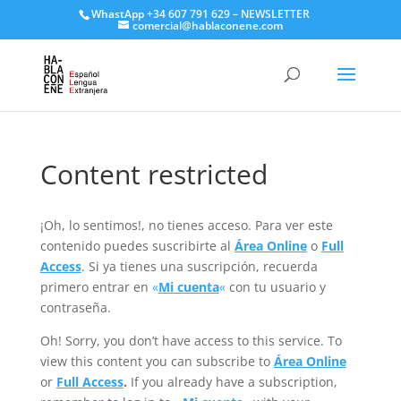
WhastApp
+34 607 791 629
–
NEWSLETTER
comercial@hablaconene.com
Content restricted
¡Oh, lo sentimos!, no tienes acceso. Para ver este
contenido puedes suscribirte al
Área Online
o
Full
Access
. Si ya tienes una suscripción, recuerda
primero entrar en
«
Mi cuenta
«
con tu usuario y
contraseña.
Oh! Sorry, you don’t have access to this service. To
view this content you can subscribe to
Área Online
or
Full Access
.
If you already have a subscription,