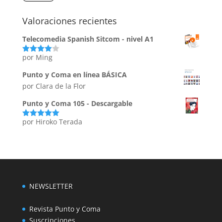
Valoraciones recientes
Telecomedia Spanish Sitcom - nivel A1
por Ming
Valorado
con
4
de
5
Punto y Coma en línea BÁSICA
por Clara de la Flor
Punto y Coma 105 - Descargable
por Hiroko Terada
Valorado
con
5
de 5
NEWSLETTER
Revista Punto y Coma
Suscripciones