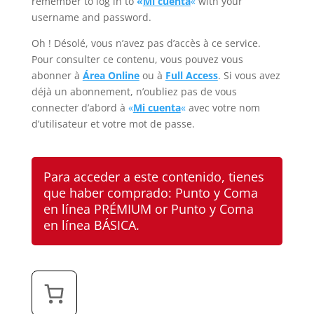
remember to log in to
«
Mi cuenta
«
with your
username and password.
Oh ! Désolé, vous n’avez pas d’accès à ce service.
Pour consulter ce contenu, vous pouvez vous
abonner à
Área Online
ou à
Full Access
. Si vous avez
déjà un abonnement, n’oubliez pas de vous
connecter d’abord à
«
Mi cuenta
«
avec votre nom
d’utilisateur et votre mot de passe.
Para acceder a este contenido, tienes
que haber comprado:
Punto y Coma
en línea PRÉMIUM
or
Punto y Coma
en línea BÁSICA
.