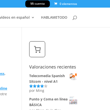
Mi cuenta
0 elementos
 vídeos en español
HABLAMETODO
Valoraciones recientes
ess
.
Telecomedia Spanish
Sitcom - nivel A1
line
por Ming
Valorado
otre
con
4
de
5
Punto y Coma en línea
BÁSICA