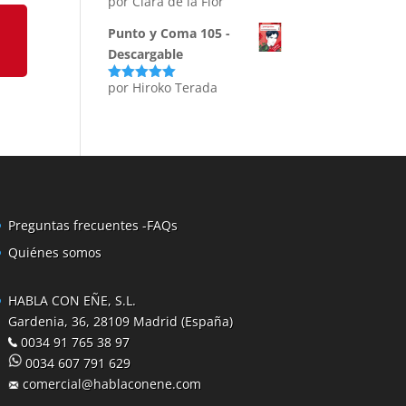
por Clara de la Flor
Punto y Coma 105 -
Descargable
por Hiroko Terada
Valorado
con
5
de 5
Preguntas frecuentes -FAQs
Quiénes somos
HABLA CON EÑE, S.L.
Gardenia, 36, 28109 Madrid (España)
0034 91 765 38 97
0034 607 791 629
comercial@hablaconene.com