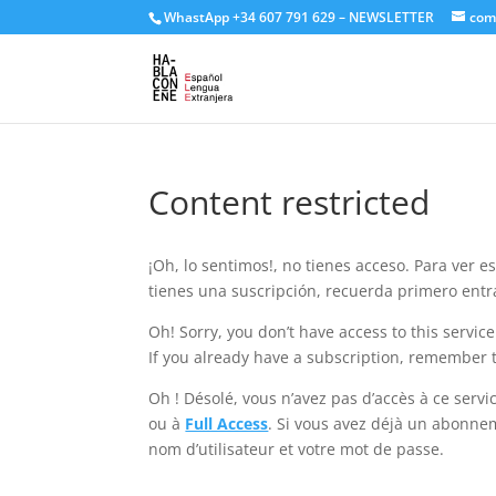
WhastApp
+34 607 791 629
–
NEWSLETTER
com
Content restricted
¡Oh, lo sentimos!, no tienes acceso. Para ver 
tienes una suscripción, recuerda primero ent
Oh! Sorry, you don’t have access to this servic
If you already have a subscription, remember t
Oh ! Désolé, vous n’avez pas d’accès à ce ser
ou à
Full Access
. Si vous avez déjà un abonne
nom d’utilisateur et votre mot de passe.