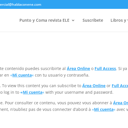
ercial@hablaconene.com
Punto y Coma revista ELE
Suscríbete
Libros y
este contenido puedes suscribirte al
Área Online
o
Full Access
. Si ya
rar en
«
Mi cuenta
«
con tu usuario y contraseña.
e. To view this content you can subscribe to
Área Online
or
Full Acc
o log in to
«
Mi cuenta
«
with your username and password.
vice. Pour consulter ce contenu, vous pouvez vous abonner à
Área On
ment, n’oubliez pas de vous connecter d’abord à
«
Mi cuenta
«
avec v