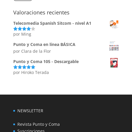
Valoraciones recientes
Telecomedia Spanish Sitcom - nivel A1
por Ming
Valorado
con
4
de
5
Punto y Coma en línea BÁSICA
por Clara de la Flor
Punto y Coma 105 - Descargable
por Hiroko Terada
Valorado
con
5
de 5
NEWSLETTER
Revista Punto y Coma
Suscripciones