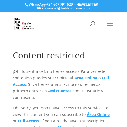
WhastApp
+34 607 791 629
–
NEWSLETTER
comercial@hablaconene.com
Content restricted
¡Oh, lo sentimos!, no tienes acceso. Para ver este
contenido puedes suscribirte al
Área Online
o
Full
Access
. Si ya tienes una suscripción, recuerda
primero entrar en
«
Mi cuenta
«
con tu usuario y
contraseña.
Oh! Sorry, you don’t have access to this service. To
view this content you can subscribe to
Área Online
or
Full Access
.
If you already have a subscription,