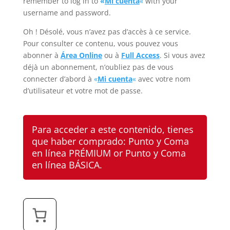
remember to log in to
«
Mi cuenta
«
with your
username and password.
Oh ! Désolé, vous n’avez pas d’accès à ce service.
Pour consulter ce contenu, vous pouvez vous
abonner à
Área Online
ou à
Full Access
. Si vous avez
déjà un abonnement, n’oubliez pas de vous
connecter d’abord à
«
Mi cuenta
«
avec votre nom
d’utilisateur et votre mot de passe.
Para acceder a este contenido, tienes
que haber comprado:
Punto y Coma
en línea PRÉMIUM
or
Punto y Coma
en línea BÁSICA
.