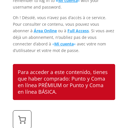
remember to log in to
«
Mi cuenta
«
with your
username and password.
Oh ! Désolé, vous n’avez pas d’accès à ce service.
Pour consulter ce contenu, vous pouvez vous
abonner à
Área Online
ou à
Full Access
. Si vous avez
déjà un abonnement, n’oubliez pas de vous
connecter d’abord à
«
Mi cuenta
«
avec votre nom
d’utilisateur et votre mot de passe.
Para acceder a este contenido, tienes
que haber comprado:
Punto y Coma
en línea PRÉMIUM
or
Punto y Coma
en línea BÁSICA
.