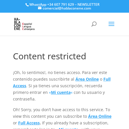
WhastApp
+34 607 791 629
–
NEWSLETTER
comercial@hablaconene.com
Content restricted
¡Oh, lo sentimos!, no tienes acceso. Para ver este
contenido puedes suscribirte al
Área Online
o
Full
Access
. Si ya tienes una suscripción, recuerda
primero entrar en
«
Mi cuenta
«
con tu usuario y
contraseña.
Oh! Sorry, you don’t have access to this service. To
view this content you can subscribe to
Área Online
or
Full Access
.
If you already have a subscription,