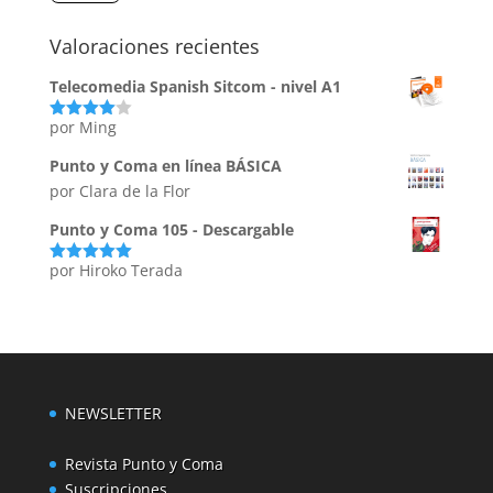
Valoraciones recientes
Telecomedia Spanish Sitcom - nivel A1
por Ming
Valorado
con
4
de
5
Punto y Coma en línea BÁSICA
por Clara de la Flor
Punto y Coma 105 - Descargable
por Hiroko Terada
Valorado
con
5
de 5
NEWSLETTER
Revista Punto y Coma
Suscripciones