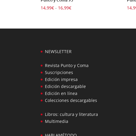
Rango
14,99
€
-
16,99
€
14,9
de
precios:
desde
14,99€
hasta
16,99€
NEWSLETTER
Revista Punto y Coma
Suscripciones
Edición impresa
Edición descargable
Edición en línea
Colecciones descargables
Libros: cultura y literatura
Multimedia
HABLAMÉTODO