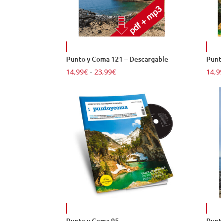
Punto y Coma 121 – Descargable
Punt
Rango
14,99
€
-
23,99
€
14,9
de
precios:
desde
14,99€
hasta
23,99€
Punto y Coma 95
Punt