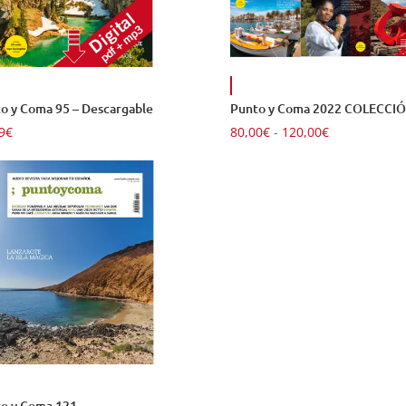
o y Coma 95 – Descargable
Punto y Coma 2022 COLECCI
Rango
9
€
80,00
€
-
120,00
€
de
precios:
desde
80,00€
hasta
120,00€
o y Coma 121