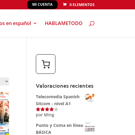
MI CUENTA
0 ELEMENTOS
eos en español
HABLAMETODO
Valoraciones recientes
Telecomedia Spanish
Sitcom - nivel A1
por Ming
Valorado
con
4
de
5
Punto y Coma en línea
BÁSICA