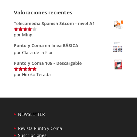
Valoraciones recientes
Telecomedia Spanish Sitcom - nivel A1
por Ming
Valorado
con
4
de
5
Punto y Coma en línea BÁSICA
por Clara de la Flor
Punto y Coma 105 - Descargable
por Hiroko Terada
Valorado
con
5
de 5
NEWSLETTER
Revista Punto y Coma
Suscripciones