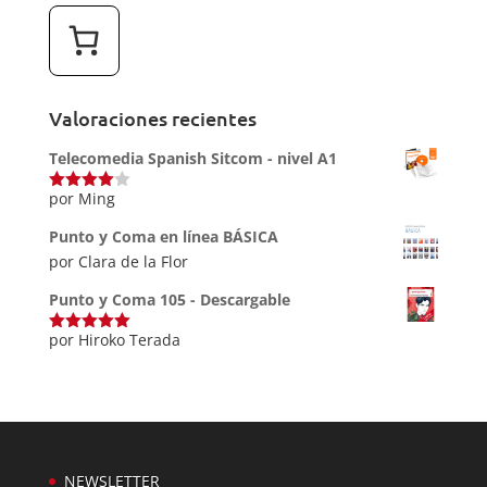
desde
14,99€
hasta
18,99€
Valoraciones recientes
Telecomedia Spanish Sitcom - nivel A1
por Ming
Valorado
con
4
de
5
Punto y Coma en línea BÁSICA
por Clara de la Flor
Punto y Coma 105 - Descargable
por Hiroko Terada
Valorado
con
5
de 5
NEWSLETTER