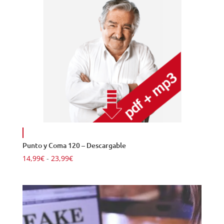
Punto y Coma 120 – Descargable
Rango
14,99
€
-
23,99
€
de
precios:
desde
14,99€
hasta