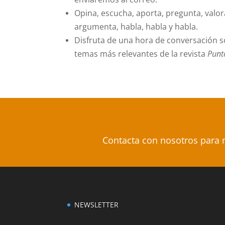
Opina, escucha, aporta, pregunta, valor
argumenta, habla, habla y habla.
Disfruta de una hora de conversación s
temas más relevantes de la revista
Punt
Contacta con nosotros para 
NEWSLETTER