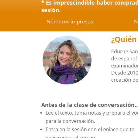
* Es imprescindible haber comprad
sesión.
Números impresos
N
¿Quién 
Edurne Sanz
de español 
examinadora
Desde 2010 
creación de
Antes de la clase de conversación
Lee el texto, toma notas y prepara el v
para la conversación.
Entra en la sesión con el enlace que te
enviaremos al correo.