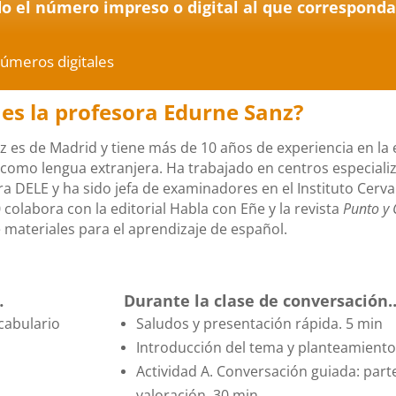
o el número impreso o digital al que corresponda 
úmeros digitales
es la profesora Edurne Sanz?
 es de Madrid y tiene más de 10 años de experiencia en la
como lengua extranjera. Ha trabajado en centros especiali
 DELE y ha sido jefa de examinadores en el Instituto Cerva
colabora con la editorial Habla con Eñe y la revista
Punto y
 materiales para el aprendizaje de español.
…
Durante la clase de conversación
ocabulario
Saludos y presentación rápida. 5 min
Introducción del tema y planteamiento 
Actividad A. Conversación guiada: part
valoración. 30 min