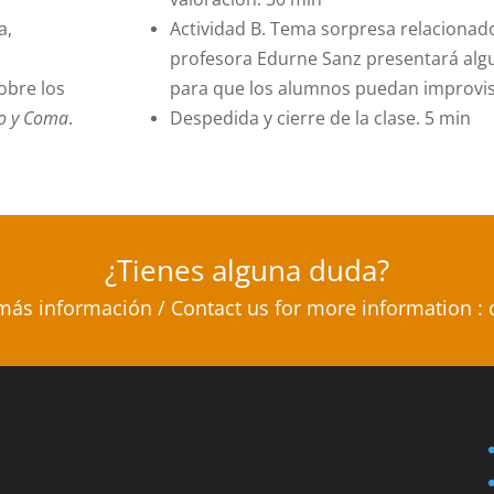
a,
Actividad B. Tema sorpresa relacionado 
profesora Edurne Sanz presentará algu
obre los
para que los alumnos puedan improvis
o y Coma
.
Despedida y cierre de la clase. 5 min
¿Tienes alguna duda?
más información / Contact us for more information