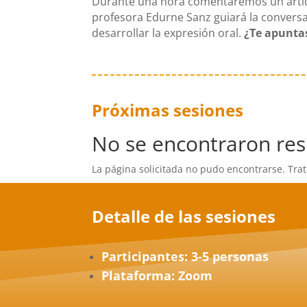
Durante una hora comentaremos un artícul
profesora Edurne Sanz guiará la convers
desarrollar la expresión oral.
¿Te apunta
Próximas sesiones
No se encontraron res
La página solicitada no pudo encontrarse. Trat
Detalle de las sesiones
Participantes: 3-5 persona
s
Plataforma: Zoom