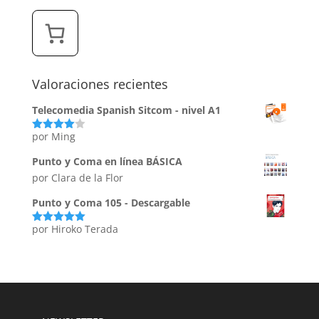
Valoraciones recientes
Telecomedia Spanish Sitcom - nivel A1
por Ming
Valorado
con
4
de
5
Punto y Coma en línea BÁSICA
por Clara de la Flor
Punto y Coma 105 - Descargable
por Hiroko Terada
Valorado
con
5
de 5