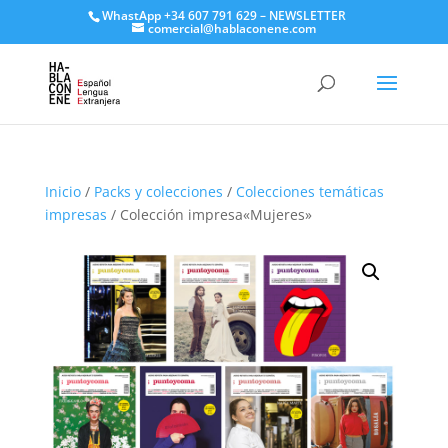
WhastApp
+34 607 791 629
–
NEWSLETTER
comercial@hablaconene.com
Inicio
/
Packs y colecciones
/
Colecciones temáticas
impresas
/ Colección impresa«Mujeres»