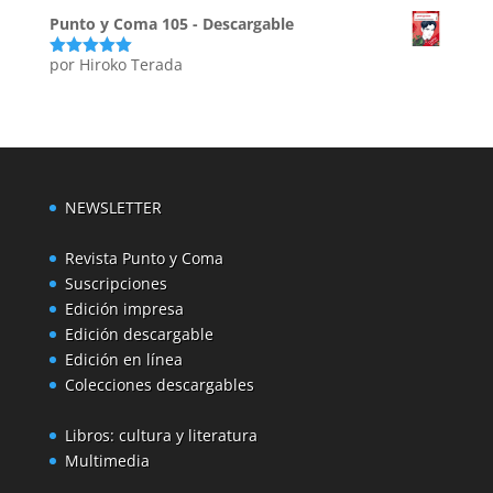
Punto y Coma 105 - Descargable
por Hiroko Terada
Valorado
con
5
de 5
NEWSLETTER
Revista Punto y Coma
Suscripciones
Edición impresa
Edición descargable
Edición en línea
Colecciones descargables
Libros: cultura y literatura
Multimedia