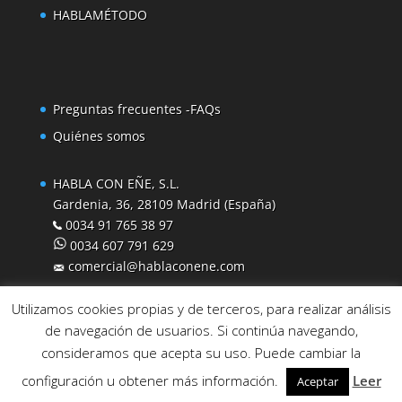
HABLAMÉTODO
Preguntas frecuentes -FAQs
Quiénes somos
HABLA CON EÑE, S.L.
Gardenia, 36, 28109 Madrid (España)
0034 91 765 38 97
0034 607 791 629
comercial@hablaconene.com
Utilizamos cookies propias y de terceros, para realizar análisis
de navegación de usuarios. Si continúa navegando,
consideramos que acepta su uso. Puede cambiar la
configuración u obtener más información.
Leer
Aceptar
© Habla con Eñe 2016
–
Términos y condiciones
–