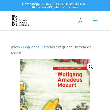
WhastApp
+34 607 791 629
–
NEWSLETTER
comercial@hablaconene.com
Inicio
/
Pequeñas Historias
/ Pequeña Historia de
Mozart