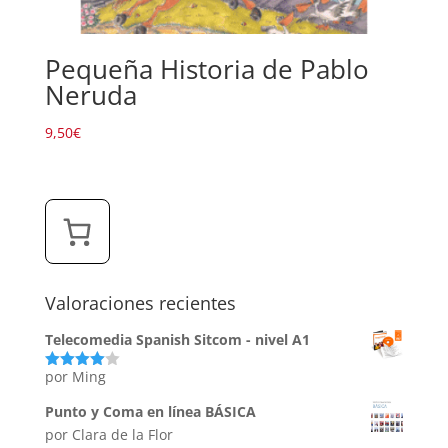
Pequeña Historia de Pablo
Neruda
9,50
€
Valoraciones recientes
Telecomedia Spanish Sitcom - nivel A1
por Ming
Valorado
con
4
de
5
Punto y Coma en línea BÁSICA
por Clara de la Flor