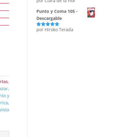
por Clara de la Flor
Punto y Coma 105 -
Descargable
por Hiroko Terada
Valorado
con
5
de 5
rtas
,
olar
,
nto y
rica
,
vista