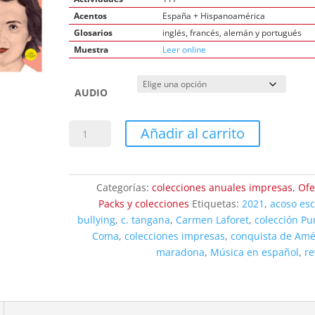
Acentos
España + Hispanoamérica
Glosarios
inglés, francés, alemán y portugués
Muestra
Leer online
AUDIO
Punto
Añadir al carrito
y
Coma
2021
Categorías:
colecciones anuales impresas
,
Ofe
COLECCIÓN
Packs y colecciones
Etiquetas:
2021
,
acoso esc
cantidad
bullying
,
c. tangana
,
Carmen Laforet
,
colección Pu
Coma
,
colecciones impresas
,
conquista de Amé
maradona
,
Música en español
,
re