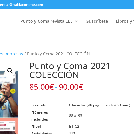
ercial@hablaconene.com
Punto y Coma revista ELE
Suscríbete
Libros y
es impresas
/ Punto y Coma 2021 COLECCIÓN
Punto y Coma 2021
COLECCIÓN
Rango
85,00
€
-
90,00
€
de
precios:
desde
Formato
6 Revistas (48 pág.) + audio (60 min.)
85,00€
Números
88 al 93
hasta
incluidos
90,00€
Nivel
B1-C2
Actividades
117