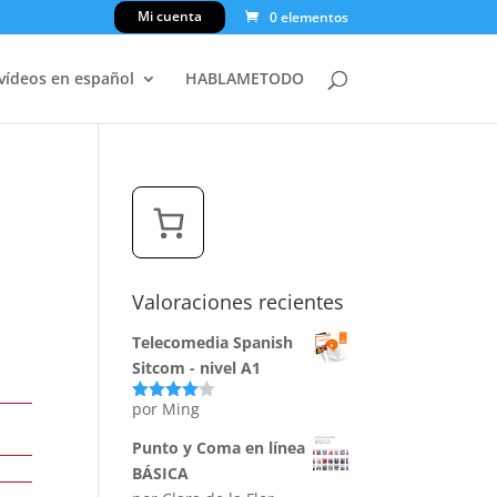
Mi cuenta
0 elementos
 vídeos en español
HABLAMETODO
Valoraciones recientes
Telecomedia Spanish
Sitcom - nivel A1
por Ming
Valorado
con
4
de
5
Punto y Coma en línea
BÁSICA