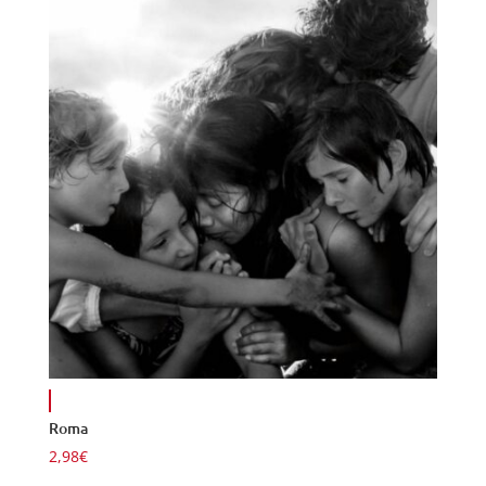
Roma
2,98
€