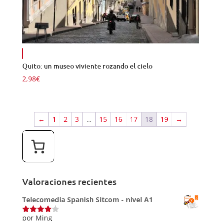
Quito: un museo viviente rozando el cielo
2,98
€
←
1
2
3
…
15
16
17
18
19
→
Valoraciones recientes
Telecomedia Spanish Sitcom - nivel A1
por Ming
Valorado