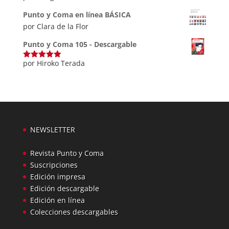
con
4
de
5
Punto y Coma en línea BÁSICA
por Clara de la Flor
Punto y Coma 105 - Descargable
por Hiroko Terada
Valorado
con
5
de 5
NEWSLETTER
Revista Punto y Coma
Suscripciones
Edición impresa
Edición descargable
Edición en línea
Colecciones descargables