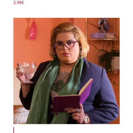
2,98
€