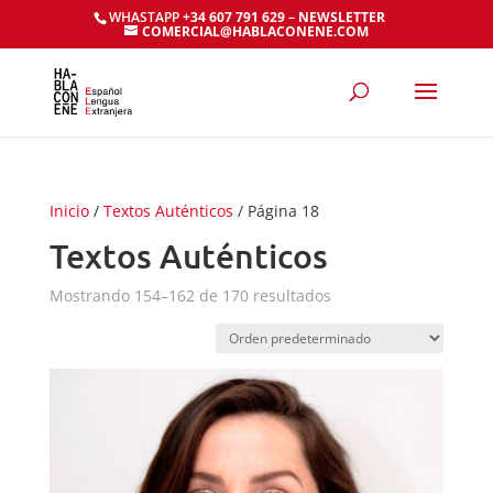
WHASTAPP
+34 607 791 629
–
NEWSLETTER
COMERCIAL@HABLACONENE.COM
Inicio
/
Textos Auténticos
/ Página 18
Textos Auténticos
Mostrando 154–162 de 170 resultados