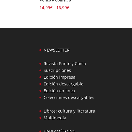
Rango
14,99
€
-
16,99
€
de
precios:
desde
14,99€
hasta
16,99€
NEWSLETTER
Revista Punto y Coma
Suscripciones
Edición impresa
Edición descargable
Edición en línea
Colecciones descargables
Libros: cultura y literatura
Multimedia
HABLAMÉTODO