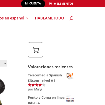
MI CUENTA
0 ELEMENTOS
eos en español
HABLAMETODO
Valoraciones recientes
Telecomedia Spanish
Sitcom - nivel A1
por Ming
Valorado
con
4
de
5
Punto y Coma en línea
BÁSICA