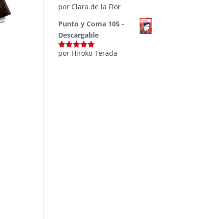
por Clara de la Flor
Punto y Coma 105 -
Descargable
por Hiroko Terada
Valorado
con
5
de 5