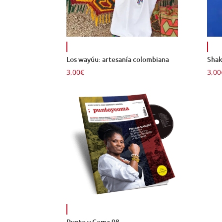
Los wayúu: artesanía colombiana
Shak
3,00
€
3,00
Punto y Coma 98