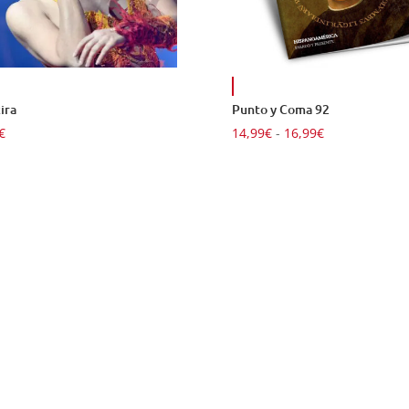
ira
Punto y Coma 92
Rango
€
14,99
€
-
16,99
€
de
precios:
desde
14,99€
hasta
16,99€