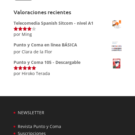
Valoraciones recientes
Telecomedia Spanish Sitcom - nivel A1
por Ming
Valorado
con
4
de
5
Punto y Coma en línea BÁSICA
por Clara de la Flor
Punto y Coma 105 - Descargable
por Hiroko Terada
Valorado
con
5
de 5
NEWSLETTER
Revista Punto y Coma
Suscripciones