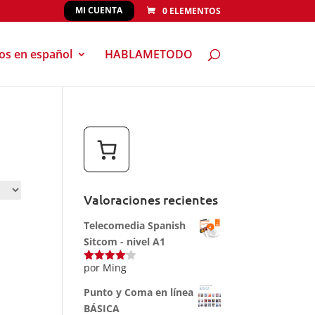
MI CUENTA
0 ELEMENTOS
eos en español
HABLAMETODO
Valoraciones recientes
Telecomedia Spanish
Sitcom - nivel A1
por Ming
Valorado
con
4
de
5
Punto y Coma en línea
BÁSICA