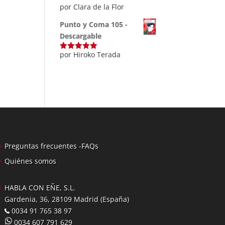
por Clara de la Flor
Punto y Coma 105 -
Descargable
por Hiroko Terada
Valorado
con
5
de 5
Preguntas frecuentes -FAQs
Quiénes somos
HABLA CON EÑE, S.L.
Gardenia, 36, 28109 Madrid (España)
0034 91 765 38 97
0034 607 791 629