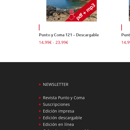
Punto y Coma 121 – Descargable
Punt
Rango
14,99
€
-
23,99
€
14,9
de
precios:
desde
14,99€
hasta
23,99€
NEWSLETTER
Revista Punto y Coma
Suscripciones
Edición impresa
Edición descargable
Edición en línea