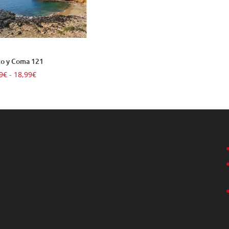
o y Coma 121
Rango
9
€
-
18,99
€
de
precios:
desde
14,99€
hasta
18,99€