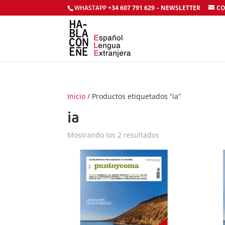
WHASTAPP
+34 607 791 629
–
NEWSLETTER
CO
Inicio
/ Productos etiquetados “ia”
ia
Mostrando los 2 resultados