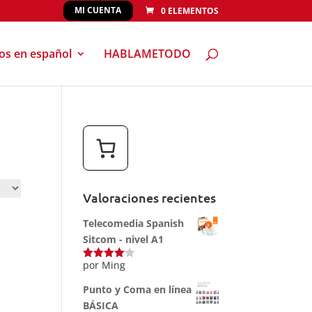
MI CUENTA
0 ELEMENTOS
eos en español
HABLAMETODO
Valoraciones recientes
Telecomedia Spanish
Sitcom - nivel A1
por Ming
Valorado
con
4
de
5
Punto y Coma en línea
BÁSICA