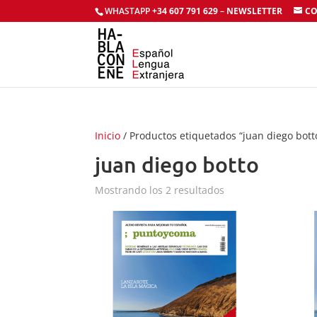
WHASTAPP
+34 607 791 629
–
NEWSLETTER
CO
Inicio
/ Productos etiquetados “juan diego bott
juan diego botto
Mostrando los 2 resultados