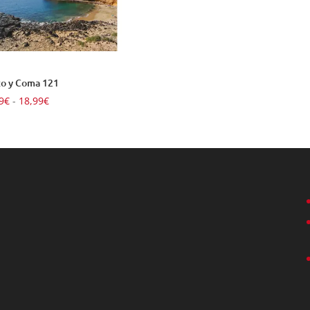
o y Coma 121
Rango
9
€
-
18,99
€
de
precios:
desde
14,99€
hasta
18,99€