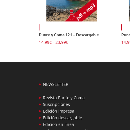
Punto y Coma 121 – Descargable
Punt
Rango
14,99
€
-
23,99
€
14,9
de
precios:
desde
14,99€
hasta
23,99€
NEWSLETTER
Revista Punto y Coma
Suscripciones
Edición impresa
Edición descargable
Edición en línea