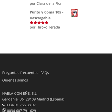
por Clara de la Flor
Punto y Coma 105 -
Descargable
por Hiroko Terada
Valorado
con
5
de 5
Preguntas frecuentes -FAQs
Quiénes somos
HABLA CON EÑE, S.L.
Gardenia, 36, 28109 Madrid (España)
0034 91 765 38 97
0034 607 791 629