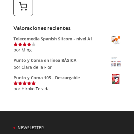
Valoraciones recientes
Telecomedia Spanish Sitcom - nivel A1
por Ming
Valorado
con
4
de
5
Punto y Coma en línea BÁSICA
por Clara de la Flor
Punto y Coma 105 - Descargable
por Hiroko Terada
Valorado
con
5
de 5
NEWSLETTER