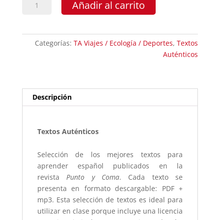
Bolivia:
Añadir al carrito
de
sur
a
Categorías:
TA Viajes / Ecología / Deportes
,
Textos
norte
Auténticos
cantidad
Descripción
Textos Auténticos
Selección de los mejores textos para
aprender español publicados en la
revista
Punto y Coma
. Cada texto se
presenta en formato descargable: PDF +
mp3. Esta selección de textos es ideal para
utilizar en clase porque incluye una licencia