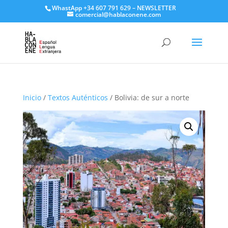
WhastApp
+34 607 791 629
–
NEWSLETTER
comercial@hablaconene.com
Inicio
/
Textos Auténticos
/ Bolivia: de sur a norte