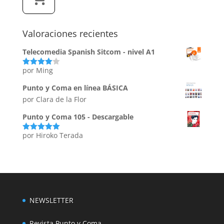
Valoraciones recientes
Telecomedia Spanish Sitcom - nivel A1
por Ming
Valorado
con
4
de
5
Punto y Coma en línea BÁSICA
por Clara de la Flor
Punto y Coma 105 - Descargable
por Hiroko Terada
Valorado
con
5
de 5
NEWSLETTER
Revista Punto y Coma