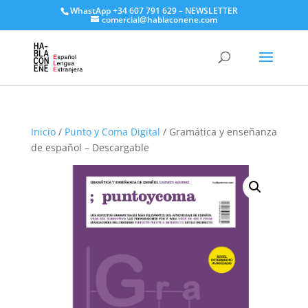
WhastApp
+34 607 791 629
–
NEWSLETTER
comercial@hablaconene.com
Inicio
/
Punto y Coma Digital
/ Gramática y enseñanza
de español – Descargable