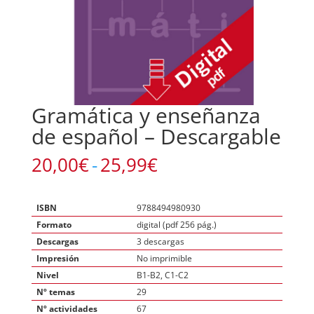
Gramática y enseñanza
de español – Descargable
Rango
20,00
€
-
25,99
€
de
precios:
desde
ISBN
9788494980930
20,00€
Formato
digital (pdf 256 pág.)
hasta
Descargas
3 descargas
25,99€
Impresión
No imprimible
Nivel
B1-B2, C1-C2
Nº temas
29
Nº actividades
67