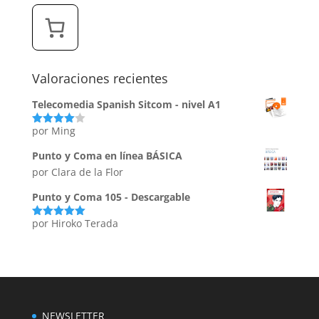
Valoraciones recientes
Telecomedia Spanish Sitcom - nivel A1
por Ming
Valorado
con
4
de
5
Punto y Coma en línea BÁSICA
por Clara de la Flor
Punto y Coma 105 - Descargable
por Hiroko Terada
Valorado
con
5
de 5
NEWSLETTER