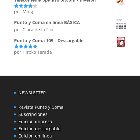
por Ming
Valorado
con
4
de
5
Punto y Coma en línea BÁSICA
por Clara de la Flor
Punto y Coma 105 - Descargable
por Hiroko Terada
Valorado
con
5
de 5
NEWSLETTER
Revista Punto y Coma
Suscripciones
Edición impresa
Edición descargable
Edición en línea