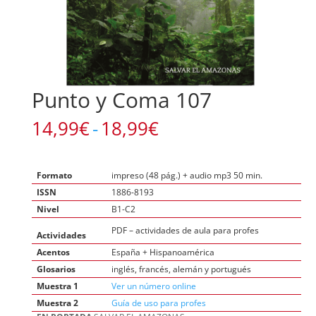
Punto y Coma 107
Rango
14,99
€
-
18,99
€
de
precios:
desde
Formato
impreso (48 pág.) + audio mp3 50 min.
14,99€
ISSN
1886-8193
hasta
Nivel
B1-C2
18,99€
PDF – actividades de aula para profes
Actividades
Acentos
España + Hispanoamérica
Glosarios
inglés, francés, alemán y portugués
Muestra 1
Ver un número online
Muestra 2
Guía de uso para profes