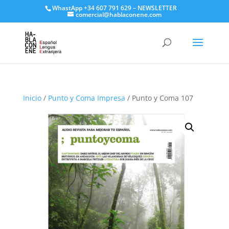
WhastApp
+34 607 791 629
–
NEWSLETTER
comercial@hablaconene.com
Inicio
/
Punto y Coma Impresa
/ Punto y Coma 107