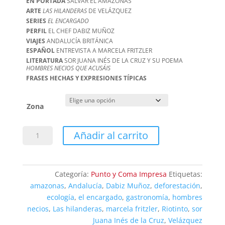
EN PORTADA
SALVAR EL AMAZONAS
ARTE
LAS HILANDERAS
DE VELÁZQUEZ
SERIES
EL ENCARGADO
PERFIL
EL CHEF DABIZ MUÑOZ
VIAJES
ANDALUCÍA BRITÁNICA
ESPAÑOL
ENTREVISTA A MARCELA FRITZLER
LITERATURA
SOR JUANA INÉS DE LA CRUZ Y SU POEMA
HOMBRES NECIOS QUE ACUSÁIS
FRASES HECHAS Y EXPRESIONES TÍPICAS
Zona
Punto
Añadir al carrito
y
Coma
107
Categoría:
Punto y Coma Impresa
Etiquetas:
cantidad
amazonas
,
Andalucía
,
Dabiz Muñoz
,
deforestación
,
ecología
,
el encargado
,
gastronomía
,
hombres
necios
,
Las hilanderas
,
marcela fritzler
,
Riotinto
,
sor
Juana Inés de la Cruz
,
Velázquez