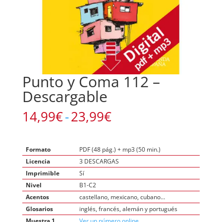
Punto y Coma 112 –
Descargable
Rango
14,99
€
-
23,99
€
de
precios:
desde
Formato
PDF (48 pág.) + mp3 (50 min.)
14,99€
Licencia
3 DESCARGAS
hasta
Imprimible
Sí
23,99€
Nivel
B1-C2
Acentos
castellano, mexicano, cubano…
Glosarios
inglés, francés, alemán y portugués
Muestra 1
Ver un número online