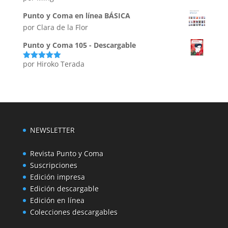
con
4
de
5
Punto y Coma en línea BÁSICA
por Clara de la Flor
Punto y Coma 105 - Descargable
por Hiroko Terada
Valorado
con
5
de 5
NEWSLETTER
Revista Punto y Coma
Suscripciones
Edición impresa
Edición descargable
Edición en línea
Colecciones descargables