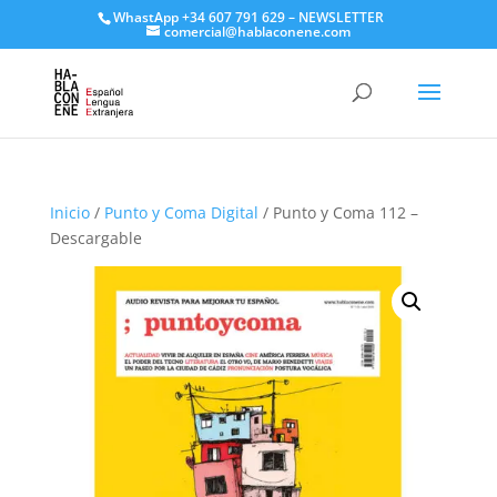
WhastApp
+34 607 791 629
–
NEWSLETTER
comercial@hablaconene.com
Inicio
/
Punto y Coma Digital
/ Punto y Coma 112 –
Descargable