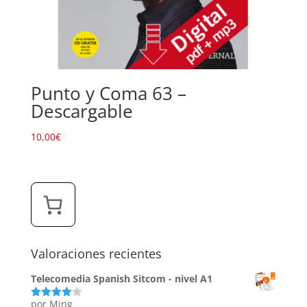
Punto y Coma 63 –
Descargable
10,00
€
Valoraciones recientes
Telecomedia Spanish Sitcom - nivel A1
por Ming
Valorado