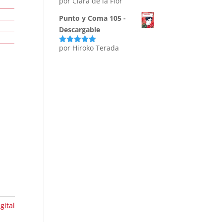
por Clara de la Flor
Punto y Coma 105 -
Descargable
por Hiroko Terada
Valorado
con
5
de 5
gital