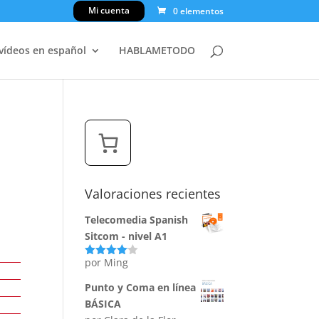
Mi cuenta
0 elementos
 vídeos en español
HABLAMETODO
Valoraciones recientes
Telecomedia Spanish
Sitcom - nivel A1
por Ming
Valorado
con
4
de
5
Punto y Coma en línea
BÁSICA