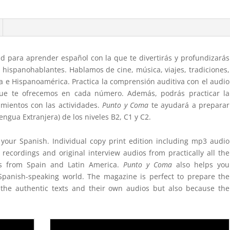
cantidad
d para aprender español con la que te divertirás y profundizarás
es hispanohablantes. Hablamos de cine, música, viajes, tradiciones,
aña e Hispanoamérica. Practica la comprensión auditiva con el audio
que te ofrecemos en cada número. Además, podrás practicar la
mientos con las actividades.
Punto y Coma
te ayudará a preparar
gua Extranjera) de los niveles B2, C1 y C2.
your Spanish.
Individual copy print edition including mp3 audio
recordings and original interview audios from practically all the
nts from Spain and Latin America.
Punto y Coma
also helps you
Spanish-speaking world. The magazine is perfect to prepare the
the authentic texts and their own audios but also because the