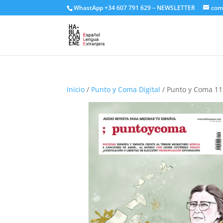
WhastApp
+34 607 791 629
–
NEWSLETTER
com
Inicio
/
Punto y Coma Digital
/ Punto y Coma 11