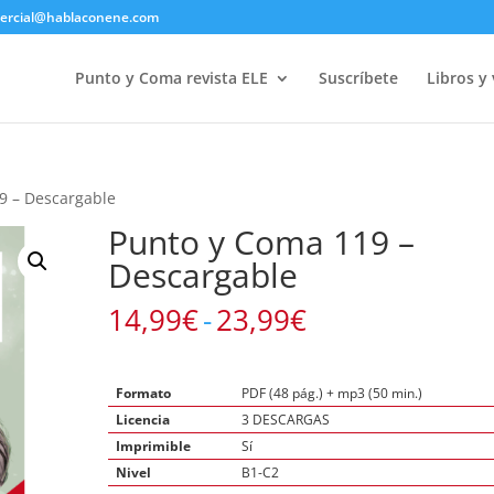
ercial@hablaconene.com
Punto y Coma revista ELE
Suscríbete
Libros y
9 – Descargable
Punto y Coma 119 –
Descargable
Rango
14,99
€
-
23,99
€
de
precios:
desde
Formato
PDF (48 pág.) + mp3 (50 min.)
14,99€
Licencia
3 DESCARGAS
hasta
Imprimible
Sí
23,99€
Nivel
B1-C2