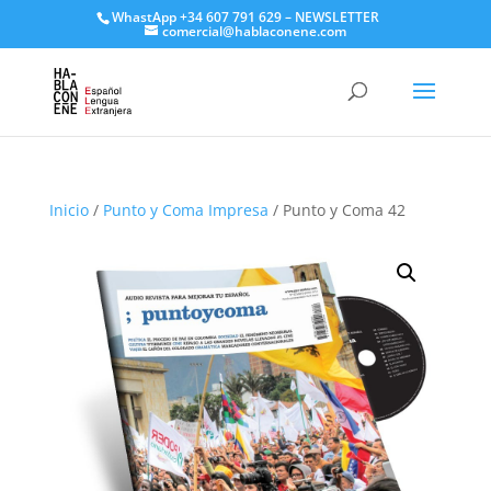
WhastApp
+34 607 791 629
–
NEWSLETTER
comercial@hablaconene.com
Inicio
/
Punto y Coma Impresa
/ Punto y Coma 42