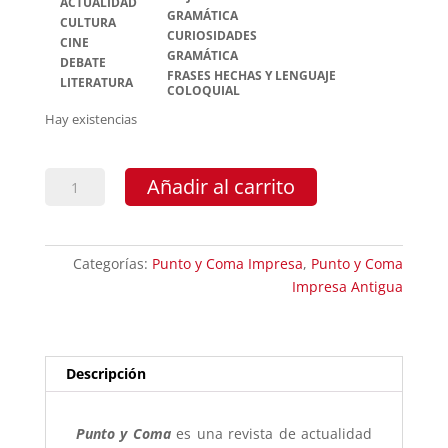
ACTUALIDAD
GRAMÁTICA
CULTURA
CURIOSIDADES
CINE
GRAMÁTICA
DEBATE
FRASES HECHAS Y LENGUAJE
LITERATURA
COLOQUIAL
Hay existencias
Punto
Añadir al carrito
y
Coma
42
Categorías:
Punto y Coma Impresa
,
Punto y Coma
cantidad
Impresa Antigua
Descripción
Punto y Coma
es una revista de actualidad