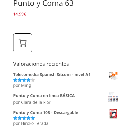
Punto y Coma 63
14,99
€
Valoraciones recientes
Telecomedia Spanish Sitcom - nivel A1
por Ming
Valorado
con
4
de
5
Punto y Coma en línea BÁSICA
por Clara de la Flor
Punto y Coma 105 - Descargable
por Hiroko Terada
Valorado
con
5
de 5