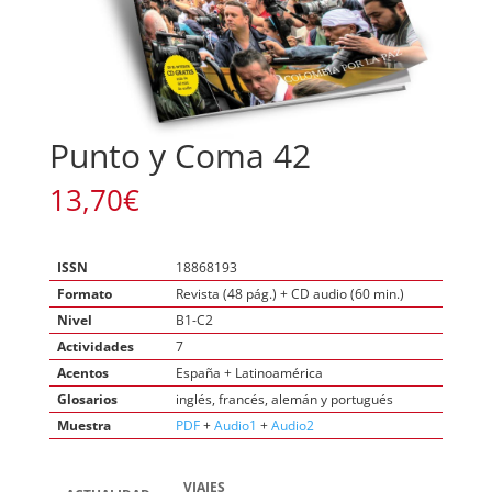
Punto y Coma 42
13,70
€
ISSN
18868193
Formato
Revista (48 pág.) + CD audio (60 min.)
Nivel
B1-C2
Actividades
7
Acentos
España + Latinoamérica
Glosarios
inglés, francés, alemán y portugués
Muestra
PDF
+
Audio1
+
Audio2
VIAJES