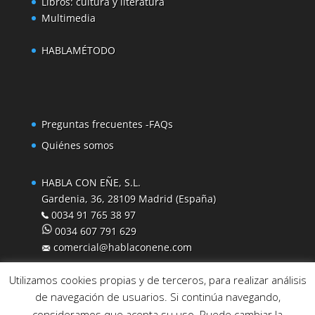
Libros: cultura y literatura
Multimedia
HABLAMÉTODO
Preguntas frecuentes -FAQs
Quiénes somos
HABLA CON EÑE, S.L.
Gardenia, 36, 28109 Madrid (España)
0034 91 765 38 97
0034 607 791 629
comercial@hablaconene.com
Utilizamos cookies propias y de terceros, para realizar análisis
de navegación de usuarios. Si continúa navegando,
consideramos que acepta su uso. Puede cambiar la