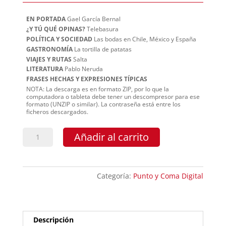
EN PORTADA
Gael García Bernal
¿Y TÚ QUÉ OPINAS?
Telebasura
POLÍTICA Y SOCIEDAD
Las bodas en Chile, México y España
GASTRONOMÍA
La tortilla de patatas
VIAJES Y RUTAS
Salta
LITERATURA
Pablo Neruda
FRASES HECHAS Y EXPRESIONES TÍPICAS
NOTA: La descarga es en formato ZIP, por lo que la
computadora o tableta debe tener un descompresor para ese
formato (UNZIP o similar). La contraseña está entre los
ficheros descargados.
Punto
Añadir al carrito
y
Coma
63
Categoría:
Punto y Coma Digital
-
Descargable
cantidad
Descripción