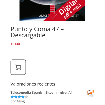
Punto y Coma 47 –
Descargable
10,00
€
Valoraciones recientes
Telecomedia Spanish Sitcom - nivel A1
por Ming
Valorado
con
4
de