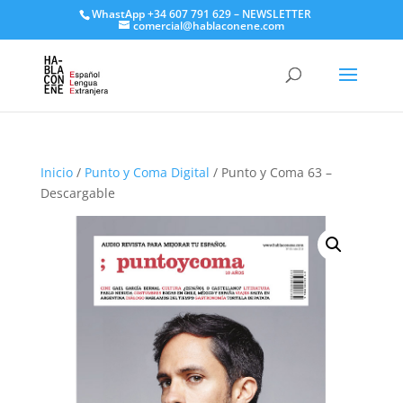
WhastApp
+34 607 791 629
–
NEWSLETTER
comercial@hablaconene.com
Inicio
/
Punto y Coma Digital
/ Punto y Coma 63 –
Descargable