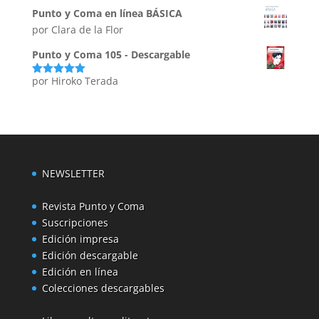
5
Punto y Coma en línea BÁSICA
por Clara de la Flor
Punto y Coma 105 - Descargable
por Hiroko Terada
Valorado
con
5
de 5
NEWSLETTER
Revista Punto y Coma
Suscripciones
Edición impresa
Edición descargable
Edición en línea
Colecciones descargables