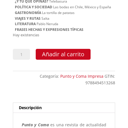
¿Y TÚ QUÉ OPINAS?
Telebasura
POLÍTICA Y SOCIEDAD
Las bodas en Chile, México y España
GASTRONOMÍA
La tortilla de patatas
VIAJES Y RUTAS
Salta
LITERATURA
Pablo Neruda
FRASES HECHAS Y EXPRESIONES TÍPICAS
Hay existencias
Punto
Añadir al carrito
y
Coma
63
Categoría:
Punto y Coma Impresa
GTIN:
cantidad
9788494513268
Descripción
Punto y Coma
es una revista de actualidad