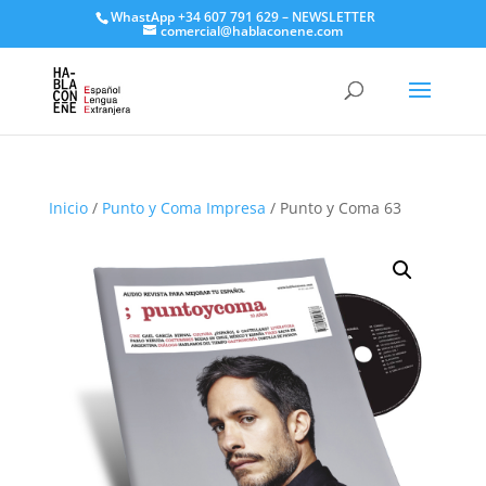
WhastApp
+34 607 791 629
–
NEWSLETTER
comercial@hablaconene.com
Inicio
/
Punto y Coma Impresa
/ Punto y Coma 63