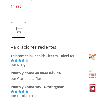
14,99
€
Valoraciones recientes
Telecomedia Spanish Sitcom - nivel A1
por Ming
Valorado
con
4
de
5
Punto y Coma en línea BÁSICA
por Clara de la Flor
Punto y Coma 105 - Descargable
por Hiroko Terada
Valorado
con
5
de 5