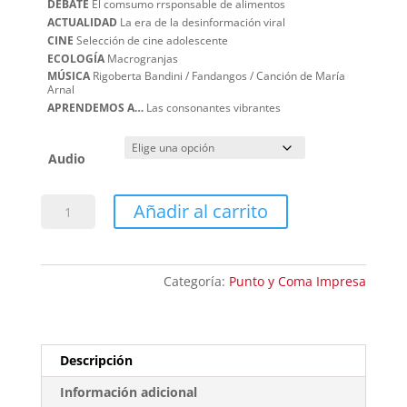
DEBATE
El comsumo rrsponsable de alimentos
ACTUALIDAD
La era de la desinformación viral
CINE
Selección de cine adolescente
ECOLOGÍA
Macrogranjas
MÚSICA
Rigoberta Bandini / Fandangos / Canción de María
Arnal
APRENDEMOS A…
Las consonantes vibrantes
Audio
Punto
Añadir al carrito
y
Coma
91
Categoría:
Punto y Coma Impresa
cantidad
Descripción
Información adicional