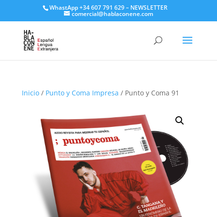
WhastApp
+34 607 791 629
–
NEWSLETTER
comercial@hablaconene.com
Inicio
/
Punto y Coma Impresa
/ Punto y Coma 91