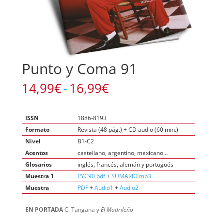
Punto y Coma 91
Rango
14,99
€
-
16,99
€
de
precios:
desde
ISSN
1886-8193
14,99€
Formato
Revista (48 pág.) + CD audio (60 min.)
hasta
Nivel
B1-C2
16,99€
Acentos
castellano, argentino, mexicano…
Glosarios
inglés, francés, alemán y portugués
Muestra 1
PYC90 pdf
+
SUMARIO mp3
Muestra
PDF
+
Audio1
+
Audio2
EN PORTADA
C. Tangana y
El Madrileño