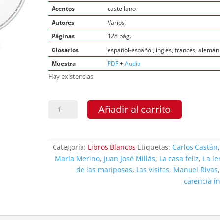
Acentos
castellano
Autores
Varios
Páginas
128 pág.
Glosarios
español-español, inglés, francés, alemán
Muestra
PDF
+
Audio
Hay existencias
Relatos
Añadir al carrito
españoles
contemporáneos
cantidad
Categoría:
Libros Blancos
Etiquetas:
Carlos Castán
María Merino
,
Juan José Millás
,
La casa feliz
,
La l
de las mariposas
,
Las visitas
,
Manuel Rivas
carencia í