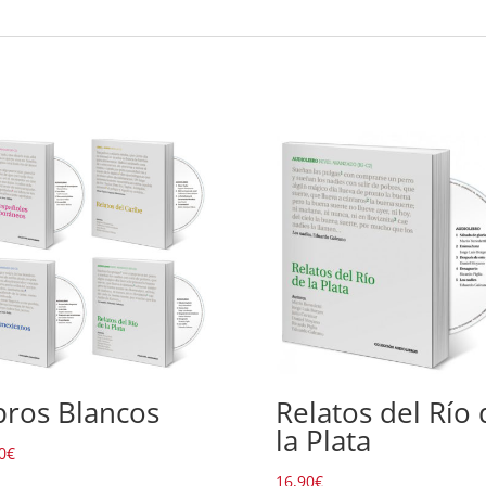
bros Blancos
Relatos del Río 
la Plata
0
€
16,90
€