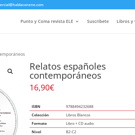
ercial@hablaconene.com
Punto y Coma revista ELE
Suscríbete
Libros y
ntemporáneos
Relatos españoles
contemporáneos
16,90
€
ISBN
9788494232688
Colección
Libros Blancos
Formato
Libro + CD audio
Nivel
B2-C2