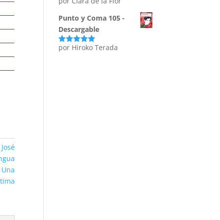
por Clara de la Flor
Punto y Coma 105 -
Descargable
por Hiroko Terada
Valorado
con
5
de 5
,
José
engua
,
Una
ntima