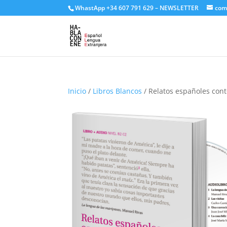
WhastApp
+34 607 791 629
–
NEWSLETTER
com
Inicio
/
Libros Blancos
/ Relatos españoles co