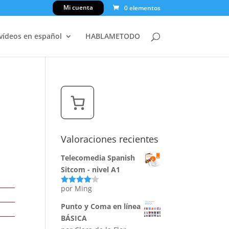
Mi cuenta
0 elementos
 vídeos en español
HABLAMETODO
Valoraciones recientes
Telecomedia Spanish
Sitcom - nivel A1
por Ming
Valorado
con
4
de
5
Punto y Coma en línea
BÁSICA