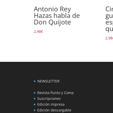
Antonio Rey
Ci
Hazas habla de
gu
Don Quijote
es
qu
2,98
€
2,98
NEWSLETTER
Revista Punto y Coma
Suscripciones
Edición impresa
Edición descargable