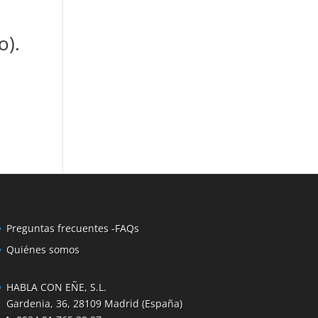
o).
Preguntas frecuentes -FAQs
Quiénes somos
HABLA CON EÑE, S.L.
Gardenia, 36, 28109 Madrid (España)