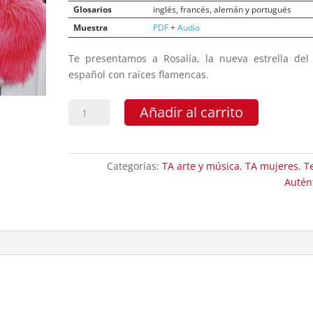
Glosarios
inglés, francés, alemán y portugués
Muestra
PDF
+
Audio
Te presentamos a Rosalía, la nueva estrella del
español con raíces flamencas.
Rosalía
Añadir al carrito
cantidad
Categorías:
TA arte y música
,
TA mujeres
,
T
Autén