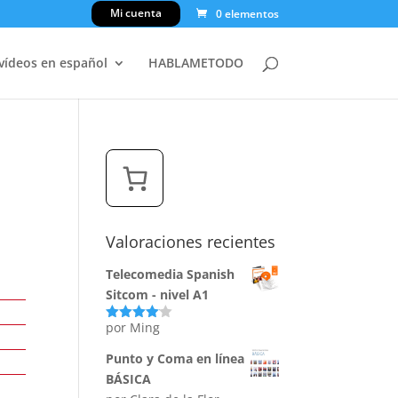
Mi cuenta
0 elementos
 vídeos en español
HABLAMETODO
Valoraciones recientes
Telecomedia Spanish
Sitcom - nivel A1
por Ming
Valorado
con
4
de
5
Punto y Coma en línea
BÁSICA