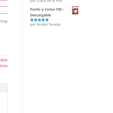
por Clara de la Flor
Punto y Coma 105 -
Descargable
 trap
por Hiroko Terada
Valorado
con
5
de 5
extos
ticos