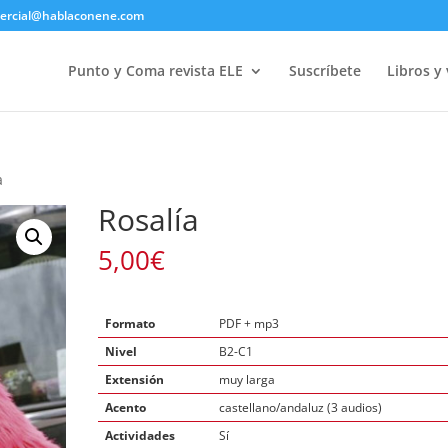
ercial@hablaconene.com
Punto y Coma revista ELE
Suscríbete
Libros y
a
Rosalía
5,00
€
Formato
PDF + mp3
Nivel
B2-C1
Extensión
muy larga
Acento
castellano/andaluz (3 audios)
Actividades
Sí