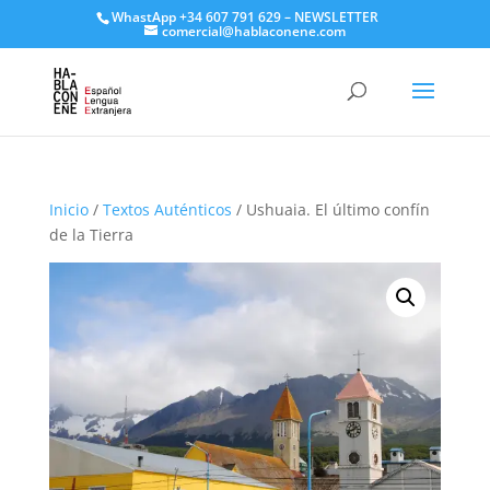
WhastApp
+34 607 791 629
–
NEWSLETTER
comercial@hablaconene.com
Inicio
/
Textos Auténticos
/ Ushuaia. El último confín
de la Tierra