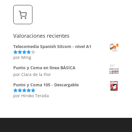
Valoraciones recientes
Telecomedia Spanish Sitcom - nivel A1
por Ming
Valorado
con
4
de
5
Punto y Coma en línea BÁSICA
por Clara de la Flor
Punto y Coma 105 - Descargable
por Hiroko Terada
Valorado
con
5
de 5