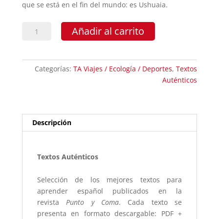
que se está en el fin del mundo: es Ushuaia.
Ushuaia.
Añadir al carrito
El
último
confín
Categorías:
TA Viajes / Ecología / Deportes
,
Textos
de
Auténticos
la
Tierra
cantidad
Descripción
Textos Auténticos
Selección de los mejores textos para
aprender español publicados en la
revista
Punto y Coma
. Cada texto se
presenta en formato descargable: PDF +