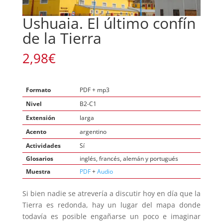
Ushuaia. El último confín
de la Tierra
2,98
€
Formato
PDF + mp3
Nivel
B2-C1
Extensión
larga
Acento
argentino
Actividades
Sí
Glosarios
inglés, francés, alemán y portugués
Muestra
PDF
+
Audio
Si bien nadie se atrevería a discutir hoy en día que la
Tierra es redonda, hay un lugar del mapa donde
todavía es posible engañarse un poco e imaginar