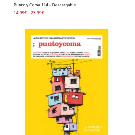
Punto y Coma 114 – Descargable
Rango
14,99
€
-
23,99
€
de
precios:
desde
14,99€
hasta
23,99€