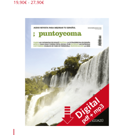
Rango
19,90
€
-
27,90
€
de
precios:
desde
19,90€
hasta
27,90€