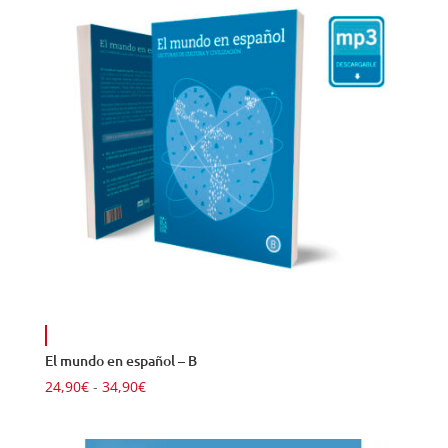
hasta
23,99€
El mundo en español – B
Rango
24,90
€
-
34,90
€
de
precios: