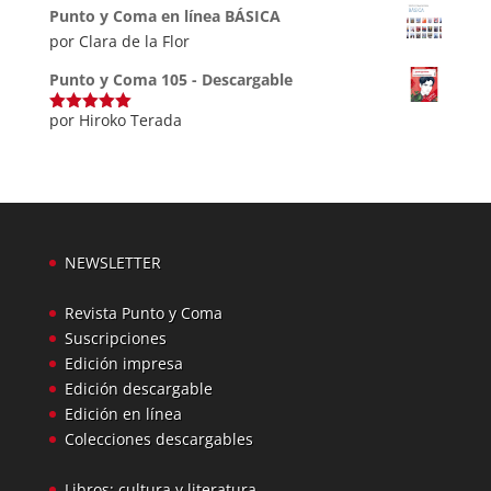
5
Punto y Coma en línea BÁSICA
por Clara de la Flor
Punto y Coma 105 - Descargable
por Hiroko Terada
Valorado
con
5
de 5
NEWSLETTER
Revista Punto y Coma
Suscripciones
Edición impresa
Edición descargable
Edición en línea
Colecciones descargables
Libros: cultura y literatura