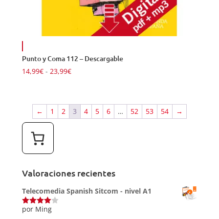
Punto y Coma 112 – Descargable
Rango
14,99
€
-
23,99
€
de
precios:
desde
←
1
2
3
4
5
6
…
52
53
54
→
14,99€
hasta
23,99€
Valoraciones recientes
Telecomedia Spanish Sitcom - nivel A1
por Ming
Valorado
con
4
de