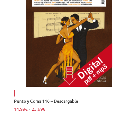
18,99€
Punto y Coma 116 – Descargable
Rango
14,99
€
-
23,99
€
de
precios:
desde
14,99€