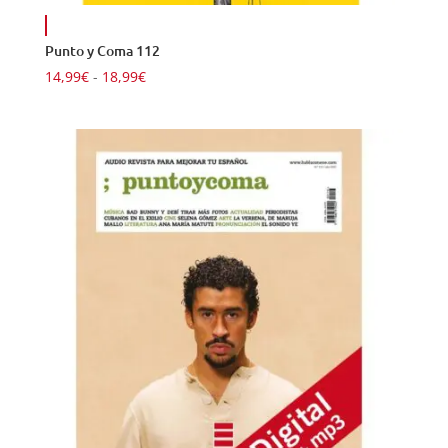
Punto y Coma 112
Rango
14,99
€
-
18,99
€
de
precios:
desde
14,99€
hasta
18,99€