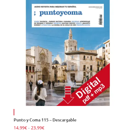
desde
24,90€
hasta
34,90€
Punto y Coma 115 – Descargable
Rango
14,99
€
-
23,99
€
de