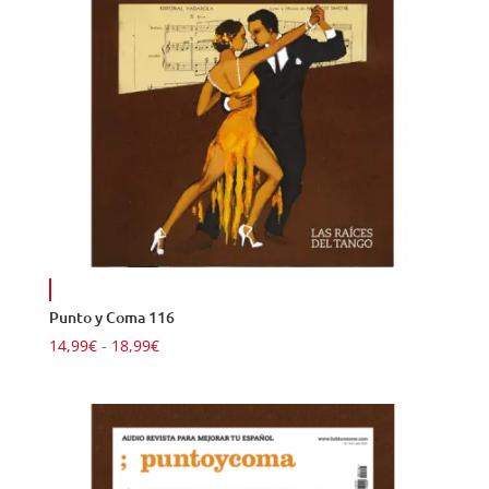
Punto y Coma 116
Rango
14,99
€
-
18,99
€
de
precios:
desde
14,99€
hasta