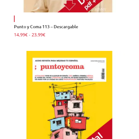
Punto y Coma 113 – Descargable
Rango
14,99
€
-
23,99
€
de
precios:
desde
14,99€
hasta
23,99€