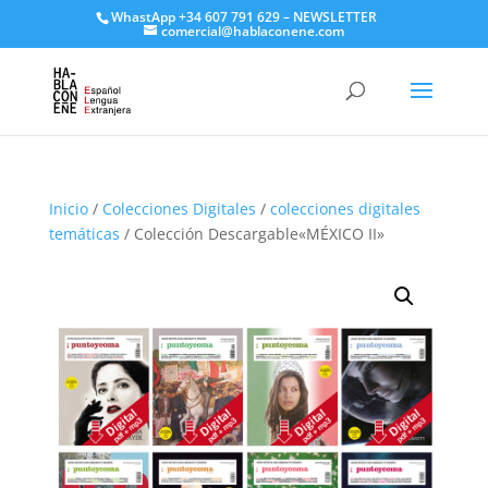
WhastApp
+34 607 791 629
–
NEWSLETTER
comercial@hablaconene.com
Inicio
/
Colecciones Digitales
/
colecciones digitales
temáticas
/ Colección Descargable«MÉXICO II»