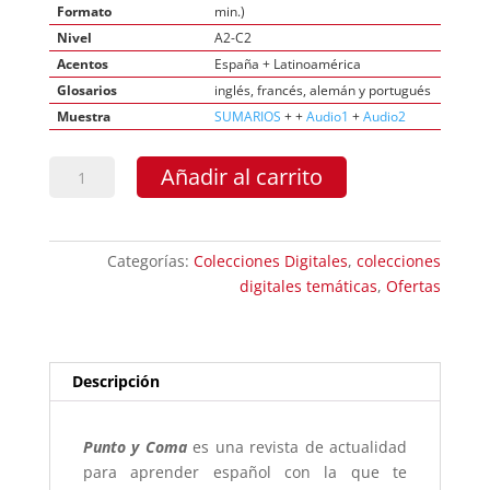
Formato
min.)
Nivel
A2-C2
Acentos
España + Latinoamérica
Glosarios
inglés, francés, alemán y portugués
Muestra
SUMARIOS
+ +
Audio1
+
Audio2
Colección
Añadir al carrito
Descargable"MÉXICO
II"
cantidad
Categorías:
Colecciones Digitales
,
colecciones
digitales temáticas
,
Ofertas
Descripción
Punto y Coma
es una revista de actualidad
para aprender español con la que te