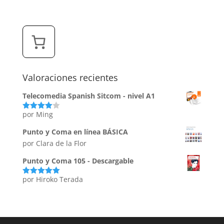
Valoraciones recientes
Telecomedia Spanish Sitcom - nivel A1
por Ming
Valorado
con
4
de
5
Punto y Coma en línea BÁSICA
por Clara de la Flor
Punto y Coma 105 - Descargable
por Hiroko Terada
Valorado
con
5
de 5