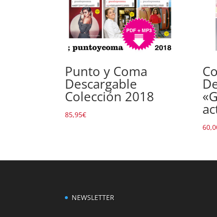
Punto y Coma
Co
Descargable
De
Colección 2018
«G
ac
85,95
€
60,0
NEWSLETTER