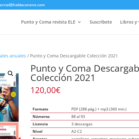
ercial@hablaconene.com
Punto y Coma revista ELE
Suscríbete
Libros y
tales anuales
/ Punto y Coma Descargable Colección 2021
Punto y Coma Descargab
Colección 2021
120,00
€
Formato
PDF (288 pág.) + mp3 (360 min.)
Números
88 al 93
Licencia
3 descargas
Nivel
A2-C2
Acentos
castellano, argentino, mexicano, cuba