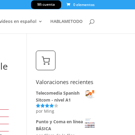
Mi cuenta
0 elementos
 vídeos en español
HABLAMETODO
le
Valoraciones recientes
Telecomedia Spanish
Sitcom - nivel A1
por Ming
Valorado
con
4
de
5
Punto y Coma en línea
BÁSICA
no…