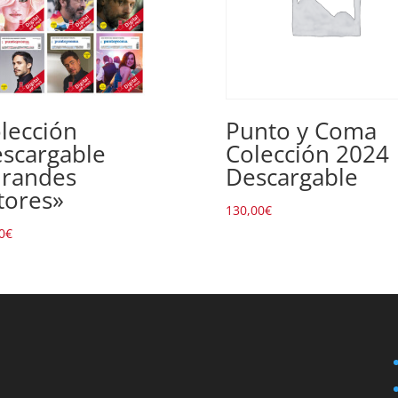
lección
Punto y Coma
scargable
Colección 2024
randes
Descargable
tores»
130,00
€
0
€