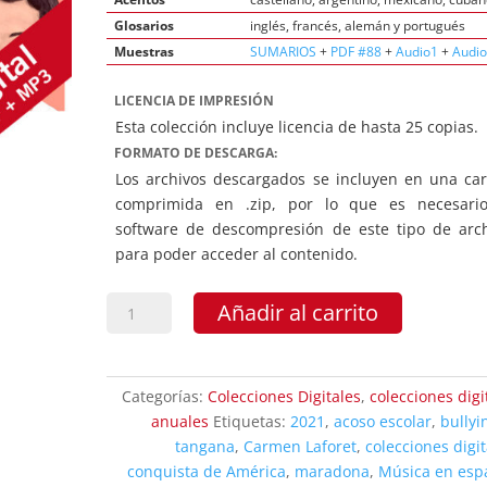
Glosarios
inglés, francés, alemán y portugués
Muestras
SUMARIOS
+
PDF #88
+
Audio1
+
Audi
LICENCIA DE IMPRESIÓN
Esta colección incluye licencia de hasta 25 copias.
FORMATO DE DESCARGA:
Los archivos descargados se incluyen en una ca
comprimida en .zip, por lo que es necesari
software de descompresión de este tipo de arc
para poder acceder al contenido.
Punto
Añadir al carrito
y
Coma
Descargable
Categorías:
Colecciones Digitales
,
colecciones digi
Colección
anuales
Etiquetas:
2021
,
acoso escolar
,
bullyi
2021
tangana
,
Carmen Laforet
,
colecciones digit
cantidad
conquista de América
,
maradona
,
Música en esp