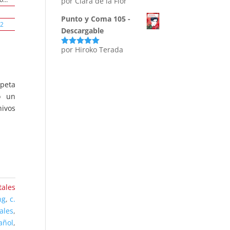
por Clara de la Flor
Punto y Coma 105 -
o2
Descargable
por Hiroko Terada
Valorado
con
5
de 5
rpeta
o un
hivos
tales
ng
,
c.
ales
,
añol
,