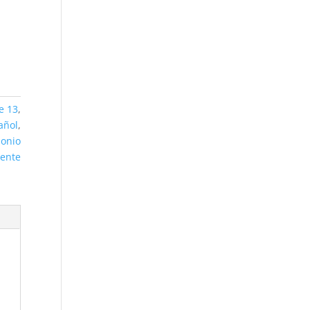
e 13
,
añol
,
onio
dente