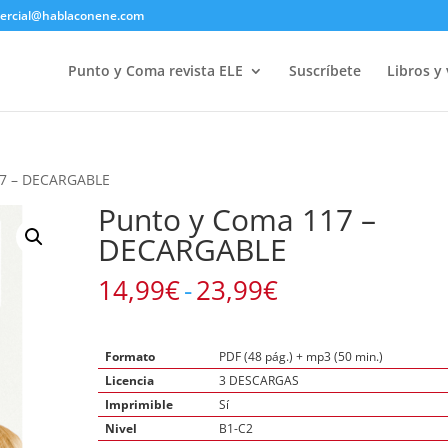
ercial@hablaconene.com
Punto y Coma revista ELE
Suscríbete
Libros y
17 – DECARGABLE
Punto y Coma 117 –
DECARGABLE
Rango
14,99
€
-
23,99
€
de
precios:
desde
Formato
PDF (48 pág.) + mp3 (50 min.)
14,99€
Licencia
3 DESCARGAS
hasta
Imprimible
Sí
23,99€
Nivel
B1-C2