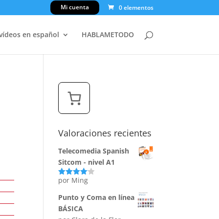
Mi cuenta
0 elementos
 vídeos en español
HABLAMETODO
Valoraciones recientes
Telecomedia Spanish
Sitcom - nivel A1
por Ming
Valorado
con
4
de
5
Punto y Coma en línea
BÁSICA