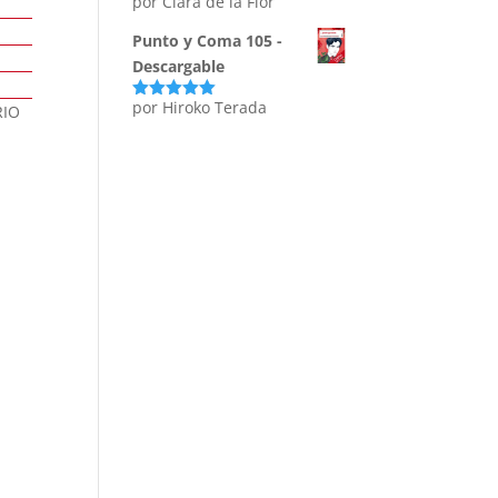
por Clara de la Flor
Punto y Coma 105 -
Descargable
por Hiroko Terada
RIO
Valorado
con
5
de 5