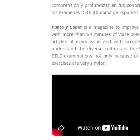
comprensión y profundizar en tus conoci
los exámenes DELE (Diploma de Español Len
Punto y Coma
is a magazine to improve 
with more than 50 minutes of voice-over 
articles of every issue and with acce
understand the diverse cultures of the 
DELE examinations not only because of 
exercises are very similar.