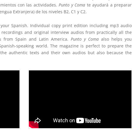
mientos con las actividades.
Punto y Coma
te ayudará a preparar
gua Extranjera) de los niveles B2, C1 y C2.
your Spanish.
Individual copy print edition including mp3 audio
recordings and original interview audios from practically all the
nts from Spain and Latin America.
Punto y Coma
also helps you
Spanish-speaking world. The magazine is perfect to prepare the
the authentic texts and their own audios but also because the