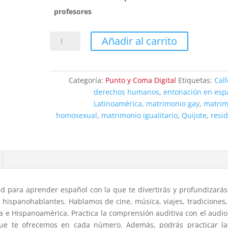
profesores
Punto
Añadir al carrito
y
Coma
117
Categoría:
Punto y Coma Digital
Etiquetas:
Call
-
derechos humanos
,
entonación en esp
DECARGABLE
Latinoamérica
,
matrimonio gay
,
matrim
cantidad
homosexual
,
matrimonio igualitario
,
Quijote
,
resi
d para aprender español con la que te divertirás y profundizarás
es hispanohablantes. Hablamos de cine, música, viajes, tradiciones,
aña e Hispanoamérica. Practica la comprensión auditiva con el audio
que te ofrecemos en cada número. Además, podrás practicar la